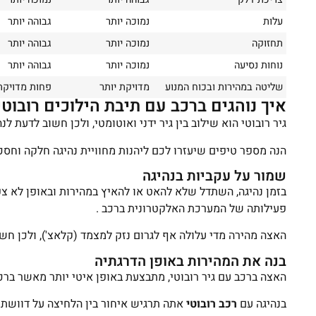
עלות
נמוכה יותר
גבוהה יותר
תחזוקה
נמוכה יותר
גבוהה יותר
נוחות נסיעה
נמוכה יותר
גבוהה יותר
שליטה במהירות ובכוח המנוע
מדויקת יותר
פחות מדויקת
איך נוהגים ברכב עם תיבת הילוכים רובוט
גיר רובוטי הוא שילוב בין גיר ידני ואוטומטי, ולכן חשוב לדעת לנה
הנה מספר טיפים שיעזרו לכם ליהנות מחוויית נהיגה חלקה וחסכו
שמור על עקביות בנהיגה
בזמן נהיגה, השתדל שלא להאט או להאיץ במהירות ובאופן לא צ
פעילותה של המערכת האלקטרונית ברכב .
האצה מהירה מדי עלולה אף לגרום נזק למצמד (קלאצ'), ולכן חשו
בנה את המהירות באופן הדרגתיה
האצה ברכב עם גיר רובוטי, מתבצעת באופן איטי יותר מאשר ברכב
בנהיגה עם
רכב רובוטי
אתה תרגיש איחור בין הלחיצה על דוושת ה